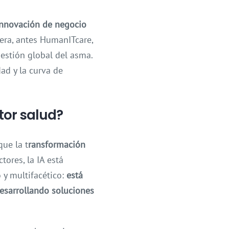
nnovación de negocio
era, antes HumanITcare,
gestión global del asma.
ad y la curva de
tor salud?
que la t
ransformación
ores, la IA está
 y multifacético:
está
desarrollando soluciones