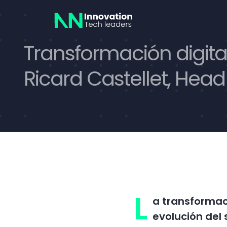
Saltar
al
contenido
Transformación digital
Ricard Castellet, Hea
L
a transformaci
evolución del