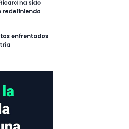
Ricard ha sido
 redefiniendo
retos enfrentados
tria