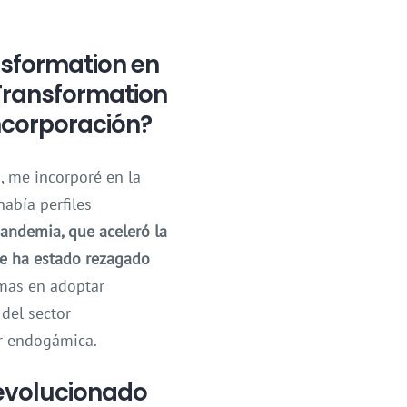
nsformation en
 Transformation
ncorporación?
, me incorporé en la
abía perfiles
pandemia, que aceleró la
nte ha estado rezagado
imas en adoptar
 del sector
er endogámica.
 evolucionado